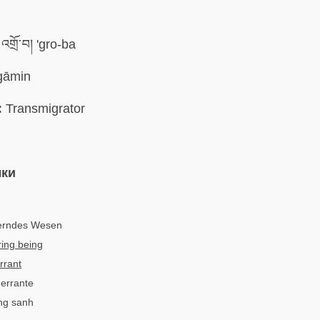
འགྲོ་བ། 'gro-ba
āmin
:
Transmigrator
ыки
erndes Wesen
ing being
rrant
 errante
ng sanh