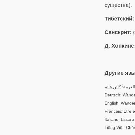
существа).
Тибетский:
Санскрит:
g
Д. Хопкинс
Другие яз
العربية:
كائن هائم
Deutsch: Wand
English:
Wander
Français:
Être e
Italiano: Essere
Tiếng Việt: Chú