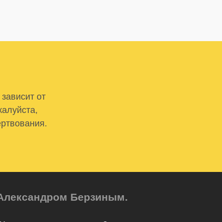
 зависит от
жалуйста,
ертвования.
м Александром Берзиным.