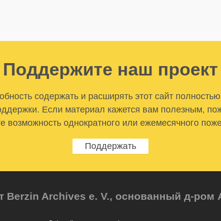
Поддержите наш проект
бность содержать и расширять этот сайт полностью
ддержки. Если материал кажется вам полезным, по
е возможность однократного или ежемесячного пож
Поддержать
т Berzin Archives e. V., основанный д-ро