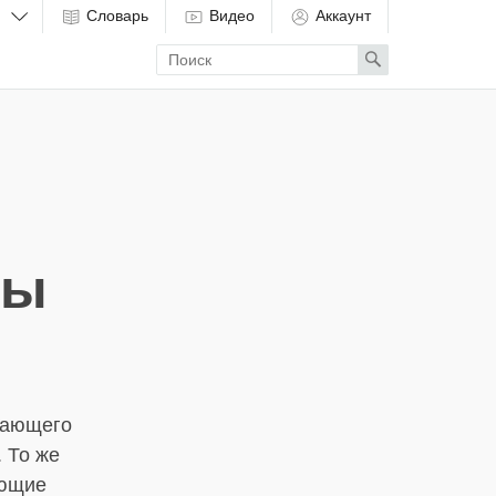
Словарь
Видео
Аккаунт
Enter
Search
search
term
цы
кающего
 То же
ующие