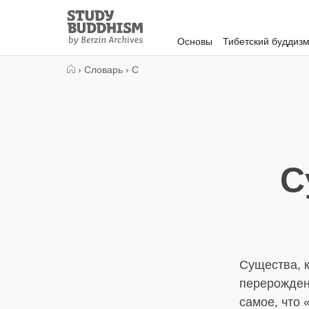
Close
Study
Buddhism
Основы
Тибетский буддиз
Home
›
Словарь
›
С
С
Существа, 
перерожден
самое, что