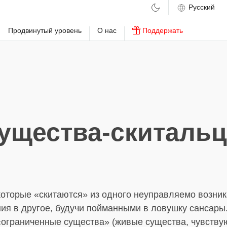
м
Продвинутый уровень
О нас
Поддержать
ущества-скиталь
которые «скитаются» из одного неуправляемо возни
ия в другое, будучи пойманными в ловушку сансары.
 «ограниченные существа» (живые существа, чувств