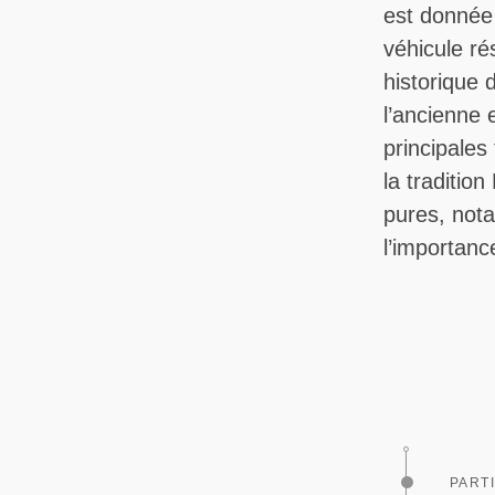
est donnée 
véhicule ré
historique 
l’ancienne 
principales
la traditio
pures, nota
l’importanc
PARTI