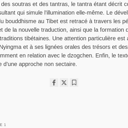
des soutras et des tantras, le tantra étant décrit
sultant qui simule l’illumination elle-même. Le dév
du bouddhisme au Tibet est retracé à travers les p
et de la nouvelle traduction, ainsi que la formation 
 traditions tibétaines. Une attention particulière es
n Nyingma et à ses lignées orales des trésors et des
mment en relation avec le dzogchen. Enfin, le text
e d’une approche non sectaire.
Share
Bookmark
on
facebook
E 1