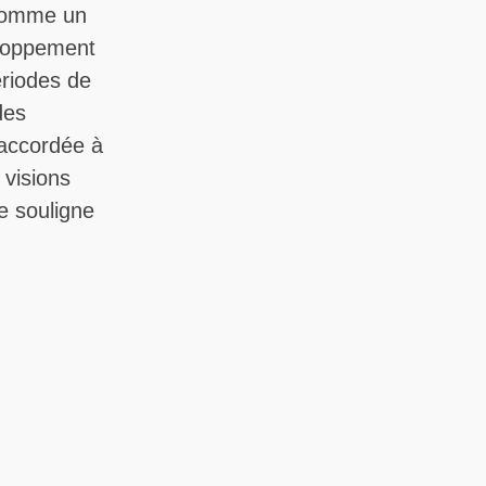
 comme un
eloppement
ériodes de
des
t accordée à
 visions
e souligne