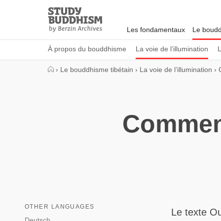
Close
Study
Buddhism
Les fondamentaux
Le boudd
Home
À propos du bouddhisme
La voie de l’illumination
L
›
Le bouddhisme tibétain
›
La voie de l’illumination
›
Commenta
OTHER LANGUAGES
Le texte Ou
Deutsch