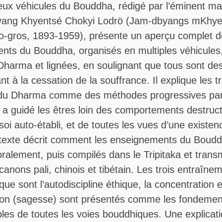
ux véhicules du Bouddha, rédigé par l’éminent ma
yang Khyentsé Chokyi Lodrö (Jam-dbyangs mKhye
lo-gros, 1893-1959), présente un aperçu complet 
nts du Bouddha, organisés en multiples véhicules,
 Dharma et lignées, en soulignant que tous sont d
nt à la cessation de la souffrance. Il explique les t
 du Dharma comme des méthodes progressives par 
a guidé les êtres loin des comportements destruct
 soi auto-établi, et de toutes les vues d’une existen
e texte décrit comment les enseignements du Boudd
ralement, puis compilés dans le Tripitaka et trans
 canons pali, chinois et tibétain. Les trois entraîne
que sont l’autodiscipline éthique, la concentration e
tion (sagesse) sont présentés comme les fondemen
les de toutes les voies bouddhiques. Une explicati