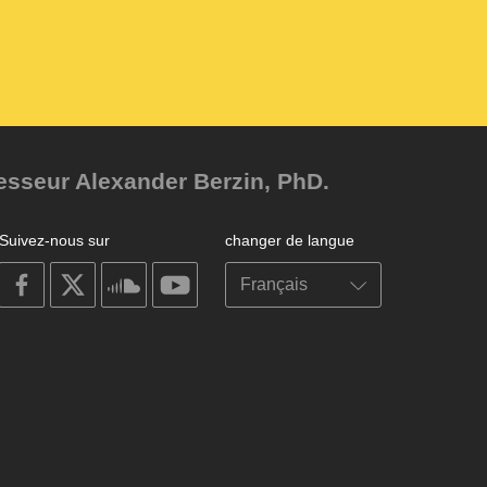
fesseur Alexander Berzin, PhD.
Suivez-nous sur
changer de langue
on
on
on
on
facebook
X
soundcloud
youtube