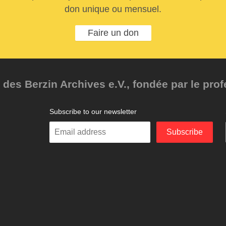
don unique ou mensuel.
Faire un don
des Berzin Archives e.V., fondée par le pro
Subscribe to our newsletter
Enter
Subscribe
your
email