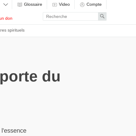
Glossaire
Video
Compte
Enter
Search
un don
search
term
res spirituels
 porte du
 l’essence