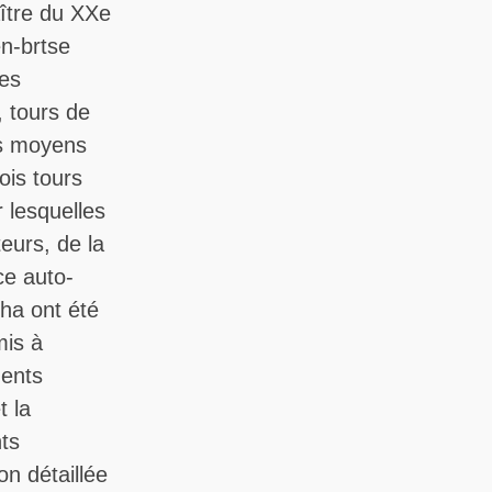
ître du XXe
n-brtse
des
 tours de
es moyens
rois tours
lesquelles
eurs, de la
ce auto-
ha ont été
mis à
ments
t la
ts
on détaillée