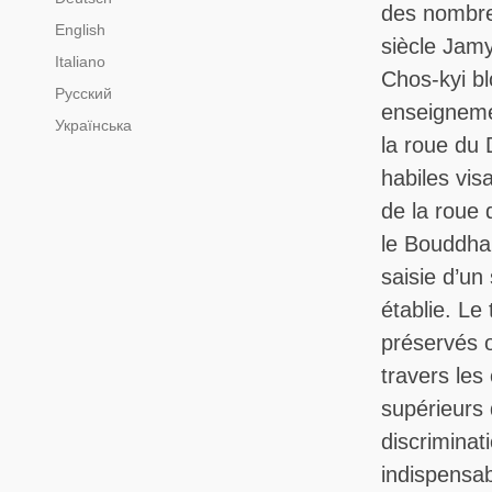
des nombre
English
siècle Jam
Italiano
Chos-kyi b
Русский
enseigneme
Українська
la roue du
habiles visa
de la roue
le Bouddha 
saisie d’un
établie. L
préservés o
travers les
supérieurs 
discrimina
indispensab