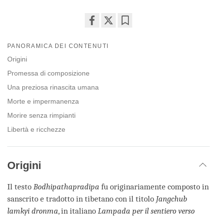
Share
Bookmark
on
PANORAMICA DEI CONTENUTI
facebook
Origini
Promessa di composizione
Una preziosa rinascita umana
Morte e impermanenza
Morire senza rimpianti
Libertà e ricchezze
Origini
Il testo
Bodhipathapradipa
fu originariamente composto in
sanscrito e tradotto in tibetano con il titolo
Jangchub
lamkyi dronma
, in italiano
Lampada per il sentiero verso