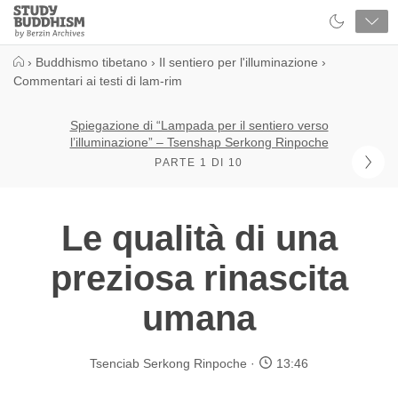
Close
Study
Buddhism
Home
›
Buddhismo tibetano
›
Il sentiero per l'illuminazione
›
Commentari ai testi di lam-rim
Spiegazione di “Lampada per il sentiero verso
l’illuminazione” – Tsenshap Serkong Rinpoche
PARTE 1 DI 10
Le qualità di una
preziosa rinascita
umana
Tsenciab Serkong Rinpoche
13:46