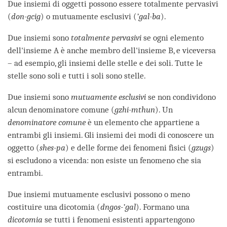
Due insiemi di oggetti possono essere totalmente pervasivi
(
don-gcig
) o mutuamente esclusivi (
’gal-ba
).
Due insiemi sono
totalmente pervasivi
se ogni elemento
dell'insieme A è anche membro dell'insieme B, e viceversa
– ad esempio, gli insiemi delle stelle e dei soli. Tutte le
stelle sono soli e tutti i soli sono stelle.
Due insiemi sono
mutuamente esclusivi
se non condividono
alcun denominatore comune (
gzhi-mthun
). Un
denominatore comune
è un elemento che appartiene a
entrambi gli insiemi. Gli insiemi dei modi di conoscere un
oggetto (
shes-pa
) e delle forme dei fenomeni fisici (
gzugs
)
si escludono a vicenda: non esiste un fenomeno che sia
entrambi.
Due insiemi mutuamente esclusivi possono o meno
costituire una dicotomia (
dngos-’gal
). Formano una
dicotomia
se tutti i fenomeni esistenti appartengono