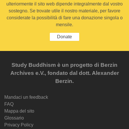
ulteriormente il sito web dipende integralmente dal vostro
sostegno. Se trovate utile il nostro materiale, per favore
considerate la possibilità di fare una donazione singola o
mensile.
Donate
Study Buddhism è un progetto di Berzin
Archives e.V., fondato dal dott. Alexander
Berzin.
Mandaci un feedback
FAQ
Mappa del sito
Glossario
Privacy Policy