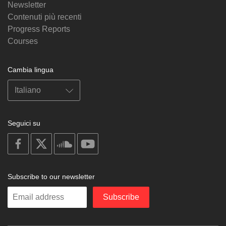
Newsletter
Contenuti più recenti
Progress Reports
Courses
Cambia lingua
Seguici su
on
on
on
on
facebook
X
soundcloud
youtube
Subscribe to our newsletter
Enter
Subscribe
your
email