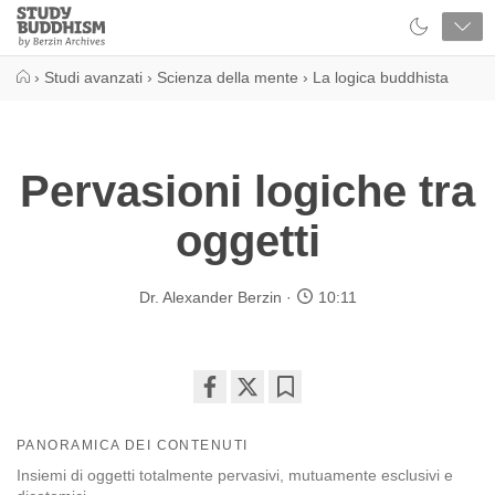
Close
Study
Buddhism
Home
›
Studi avanzati
›
Scienza della mente
›
La logica buddhista
Pervasioni logiche tra
oggetti
Dr. Alexander Berzin
10:11
Share
Bookmark
on
PANORAMICA DEI CONTENUTI
facebook
Insiemi di oggetti totalmente pervasivi, mutuamente esclusivi e