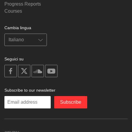
Progress Reports
Courses
Cambia lingua
Seguici su
on
on
on
on
facebook
X
soundcloud
youtube
Subscribe to our newsletter
Enter
Subscribe
your
email