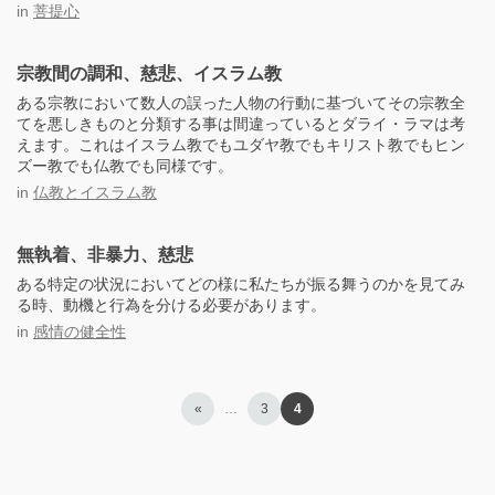
in
菩提心
宗教間の調和、慈悲、イスラム教
ある宗教において数人の誤った人物の行動に基づいてその宗教全
てを悪しきものと分類する事は間違っているとダライ・ラマは考
えます。これはイスラム教でもユダヤ教でもキリスト教でもヒン
ズー教でも仏教でも同様です。
in
仏教とイスラム教
無執着、非暴力、慈悲
ある特定の状況においてどの様に私たちが振る舞うのかを見てみ
る時、動機と行為を分ける必要があります。
in
感情の健全性
«
…
3
4