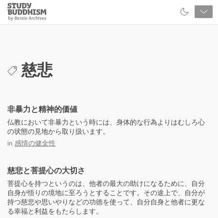
Close
Study
Buddhism
Home
慈悲
非暴力と精神的価値
仏教において非暴力という時には、身体的な行為よりはむしろ心
の状態の見地から取り扱います。
in
感情の健全性
慈悲と菩提心の大切さ
菩提心を持つというのは、他者の最大の助けになるために、自分
自身が悟りの境地に至ろうとすることです。その途上で、自分が
持つ慈悲や思いやりなどの功徳を使って、自分自身と他者に更な
る幸福と利益をもたらします。