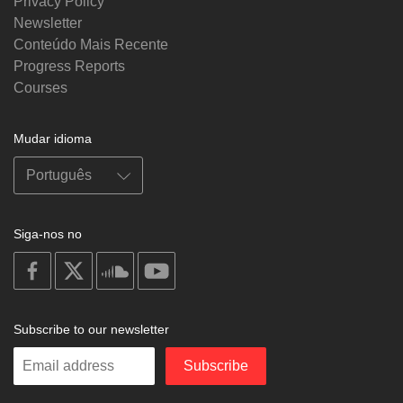
Privacy Policy
Newsletter
Conteúdo Mais Recente
Progress Reports
Courses
Mudar idioma
Siga-nos no
on
on
on
on
facebook
X
soundcloud
youtube
Subscribe to our newsletter
Enter
Subscribe
your
email