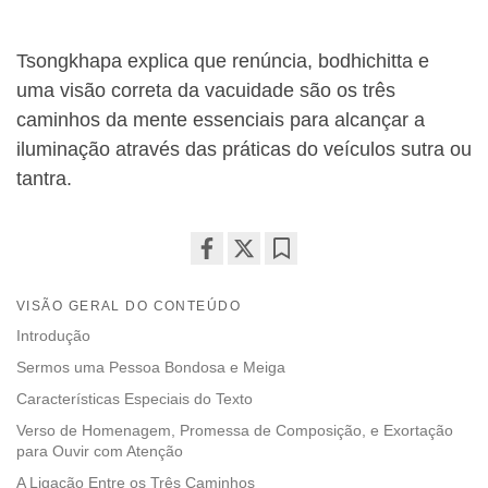
Tsongkhapa explica que renúncia, bodhichitta e
uma visão correta da vacuidade são os três
caminhos da mente essenciais para alcançar a
iluminação através das práticas do veículos sutra ou
tantra.
Share
Bookmark
on
VISÃO GERAL DO CONTEÚDO
facebook
Introdução
Sermos uma Pessoa Bondosa e Meiga
Características Especiais do Texto
Verso de Homenagem, Promessa de Composição, e Exortação
para Ouvir com Atenção
A Ligação Entre os Três Caminhos