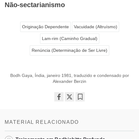
Não-sectarianismo
Originação Dependente
Vacuidade (Altruísmo)
Lam-rim (Caminho Gradual)
Renúncia (Determinação de Ser Livre)
Bodh Gaya, Índia, janeiro 1981, traduzido e condensado por
Alexander Berzin
Share
Bookmark
on
facebook
MATERIAL RELACIONADO