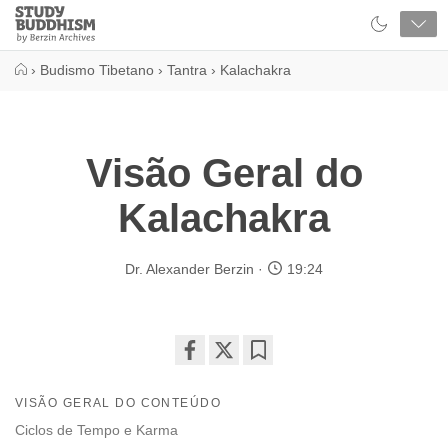
Close
Study
Buddhism
Home
›
Budismo Tibetano
›
Tantra
›
Kalachakra
Visão Geral do
Kalachakra
Dr. Alexander Berzin
19:24
Share
Bookmark
on
VISÃO GERAL DO CONTEÚDO
facebook
Ciclos de Tempo e Karma