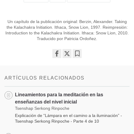
Un capítulo de la publicación original: Berzin, Alexander. Taking
the Kalachakra Initiation. Ithaca, Snow Lion, 1997. Reimpresión:
Introduction to the Kalachakra Initiation. Ithaca: Snow Lion, 2010.
Traducido por Patricia Ordoñez.
Share
Bookmark
on
facebook
ARTÍCULOS RELACIONADOS
Lineamientos para la meditación en las
enseñanzas del nivel inicial
Tsenshap Serkong Rinpoche
Explicación de “Lámpara en el camino a la iluminación” -
Tsenshap Serkong Rinpoche - Parte 4 de 10