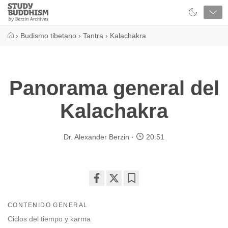
Close
Study
Buddhism
Home
›
Budismo tibetano
›
Tantra
›
Kalachakra
Panorama general del
Kalachakra
Dr. Alexander Berzin
20:51
Share
Bookmark
on
CONTENIDO GENERAL
facebook
Ciclos del tiempo y karma