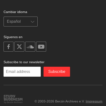
Cambiar idioma
Síguenos en
on
on
on
on
facebook
X
soundcloud
youtube
Subscribe to our newsletter
Enter
Subscribe
your
email
Study
© 2003-2026 Berzin Archives e.V.
Impressum
Buddhism