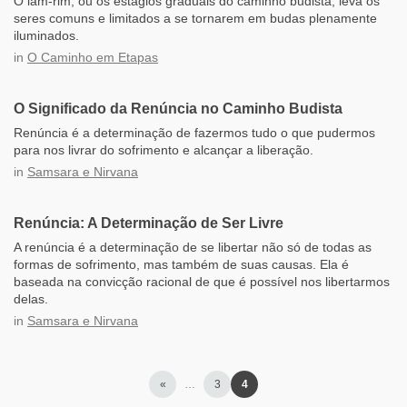
O lam-rim, ou os estágios graduais do caminho budista, leva os
seres comuns e limitados a se tornarem em budas plenamente
iluminados.
in
O Caminho em Etapas
O Significado da Renúncia no Caminho Budista
Renúncia é a determinação de fazermos tudo o que pudermos
para nos livrar do sofrimento e alcançar a liberação.
in
Samsara e Nirvana
Renúncia: A Determinação de Ser Livre
A renúncia é a determinação de se libertar não só de todas as
formas de sofrimento, mas também de suas causas. Ela é
baseada na convicção racional de que é possível nos libertarmos
delas.
in
Samsara e Nirvana
«
…
3
4