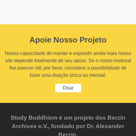
Apoie Nosso Projeto
Nossa capacidade de manter e expandir ainda mais nosso
site depende totalmente de seu apoio. Se o nosso material
lhe parecer útil, por favor, considere a possibilidade de
fazer uma doação única ou mensal.
Doar
Study Buddhism é um projeto dos Berzin
Archives e.V., fundado por Dr. Alexander
Berzin.