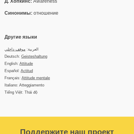
Д. Хопкинс:
Awareness
Синонимы:
отношение
Другие языки
العربية:
موقف داخلي
Deutsch:
Geisteshaltung
English:
Attitude
Español:
Actitud
Français:
Attitude mentale
Italiano: Atteggiamento
Tiếng Việt: Thái độ
Поддержите наш проект