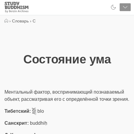
Close
Study
Buddhism
Home
›
Словарь
›
С
Состояние ума
Ментальный фактор, воспринимающий познаваемый
объект, рассматривая его с определённой точки зрения.
Тибетский:
བློ། blo
Санскрит:
buddhiḥ