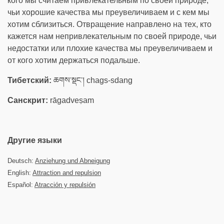
кого мы считаем привлекательным по своей природе,
чьи хорошие качества мы преувеличиваем и с кем мы
хотим сблизиться. Отвращение направлено на тех, кто
кажется нам непривлекательным по своей природе, чьи
недостатки или плохие качества мы преувеличиваем и
от кого хотим держаться подальше.
Тибетский:
ཆགས་སྡང་། chags-sdang
Санскрит:
rāgadveṣam
Другие языки
Deutsch:
Anziehung und Abneigung
English:
Attraction and repulsion
Español:
Atracción y repulsión