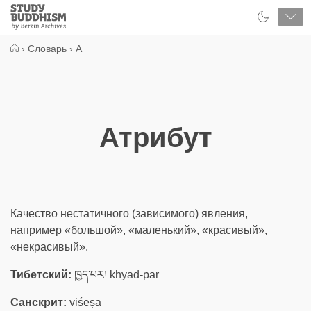
Close
Study
Buddhism
Home
›
Словарь
›
А
Атрибут
Качество нестатичного (зависимого) явления,
например «большой», «маленький», «красивый»,
«некрасивый».
Тибетский:
ཁྱད་པར། khyad-par
Санскрит:
viśeṣa