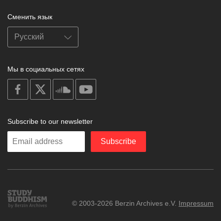
Сменить язык
Мы в социальных сетях
on
on
on
on
facebook
X
soundcloud
youtube
Subscribe to our newsletter
Enter
Subscribe
your
email
Study
© 2003-2026 Berzin Archives e.V.
Impressum
Buddhism
Home