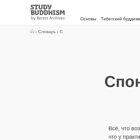
Close
Study
Buddhism
Основы
Тибетский буддиз
Home
›
Словарь
›
С
Спо
Всё, что во
что у практ