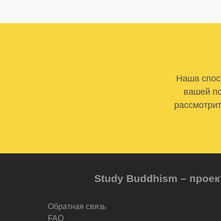
Наша спосо
вашей по
рассмотрит
Study Buddhism – проек
Обратная связь
FAQ