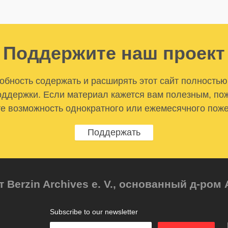
Поддержите наш проект
бность содержать и расширять этот сайт полностью
ддержки. Если материал кажется вам полезным, по
е возможность однократного или ежемесячного пож
Поддержать
т Berzin Archives e. V., основанный д-ро
Subscribe to our newsletter
Enter