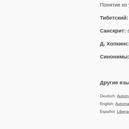
Понятие из 
Тибетский:
Санскрит:
s
Д. Хопкинс
Синонимы
Другие яз
Deutsch:
Automa
English:
Automat
Español:
Libera