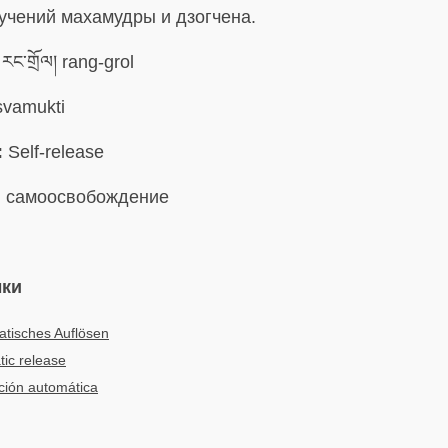
учений махамудры и дзогчена.
རང་གྲོལ། rang-grol
vamukti
:
Self-release
:
самоосвобождение
ыки
tisches Auflösen
ic release
ción automática