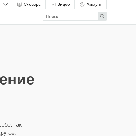
Словарь
Видео
Аккаунт
Enter
Search
search
term
ение
себе, так
ругое.