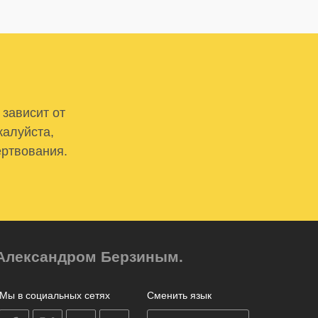
 зависит от
жалуйста,
ертвования.
м Александром Берзиным.
Мы в социальных сетях
Сменить язык
on
on
on
on