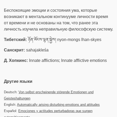
Беспокоящие эмоции и состояния ума, которые
возникают в ментальном континууме личности время
от времени и не основаны на том, что ранее эта
личность изучила неправильную философскую систему.
Тибетский:
ཉོན་མོངས་ལྷན་སྐྱེས། nyon-mongs lhan-skyes
Санскрит:
sahajakleśa
Д. Хопкинс:
Innate afflictions; Innate afflictive emotions
Другие языки
Deutsch:
Von selbst erscheinende störende Emotionen und
Geisteshaltungen
English:
Automatically arising disturbing emotions and attitudes
Español:
Emociones y actitudes perturbadoras que surgen