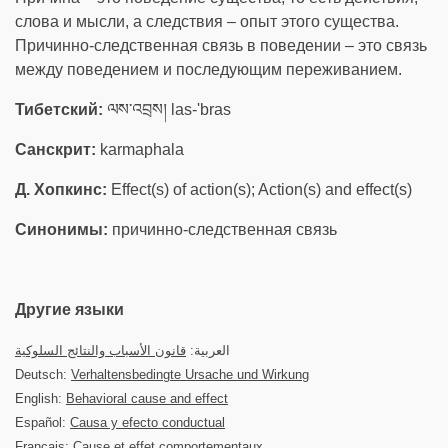
слова и мысли, а следствия – опыт этого существа.
Причинно-следственная связь в поведении – это связь
между поведением и последующим переживанием.
Тибетский:
ལས་འབྲས། las-'bras
Санскрит:
karmaphala
Д. Хопкинс:
Effect(s) of action(s); Action(s) and effect(s)
Синонимы:
причинно-следственная связь
Другие языки
العربية:
قانون الأسباب والنتائج السلوكية
Deutsch:
Verhaltensbedingte Ursache und Wirkung
English:
Behavioral cause and effect
Español:
Causa y efecto conductual
Français:
Cause et effet comportementaux