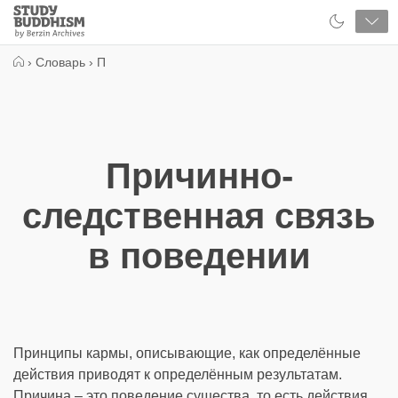
Close
Study
Buddhism
Home
›
Словарь
›
П
Причинно-
следственная связь
в поведении
Принципы кармы, описывающие, как определённые
действия приводят к определённым результатам.
Причина – это поведение существа, то есть действия,