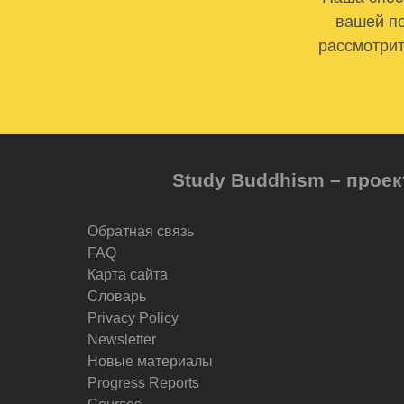
вашей по
рассмотрит
Study Buddhism – проек
Обратная связь
FAQ
Карта сайта
Словарь
Privacy Policy
Newsletter
Новые материалы
Progress Reports