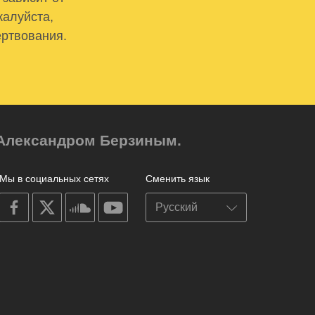
жалуйста,
ертвования.
м Александром Берзиным.
Мы в социальных сетях
Сменить язык
on
on
on
on
facebook
X
soundcloud
youtube