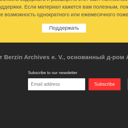
ддержки. Если материал кажется вам полезным, по
е возможность однократного или ежемесячного пож
Поддержать
т Berzin Archives e. V., основанный д-ро
Subscribe to our newsletter
Enter
Subscribe
your
email