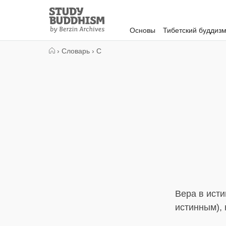
Close
Study
Buddhism
Основы
Тибетский буддиз
Home
›
Словарь
›
С
Вера в исти
истинным), 