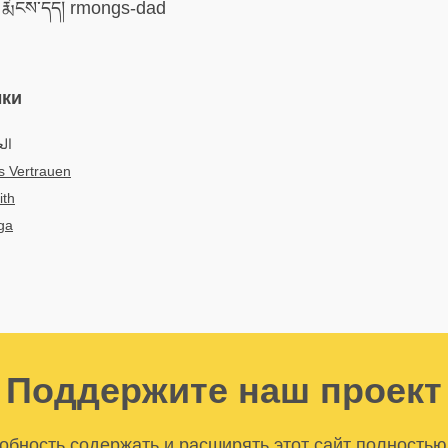
རྨོངས་དད། rmongs-dad
ыки
الع
s Vertrauen
ith
ga
Поддержите наш проект
бность содержать и расширять этот сайт полностью