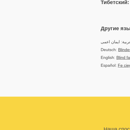
Тибетский:
Другие яз
ربية: ايمان اعمى
Deutsch:
Blinde
English:
Blind fa
Español:
Fe cie
Наша спосо