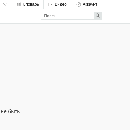
Словарь
Видео
Аккаунт
Enter
Search
search
term
 не быть