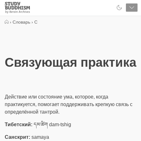
Close
Study
Buddhism
Home
›
Словарь
›
С
Связующая практика
Действие или состояние ума, которое, когда
практикуется, помогает поддерживать крепкую связь с
определённой тантрой.
Тибетский:
དམ་ཚིག dam-tshig
Санскрит:
samaya