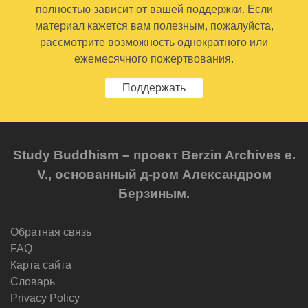
полностью зависит от вашей поддержки. Если
материал кажется вам полезным, пожалуйста,
рассмотрите возможность однократного или
ежемесячного пожертвования.
Поддержать
Study Buddhism – проект Berzin Archives e.
V., основанный д-ром Александром
Берзиным.
Обратная связь
FAQ
Карта сайта
Словарь
Privacy Policy