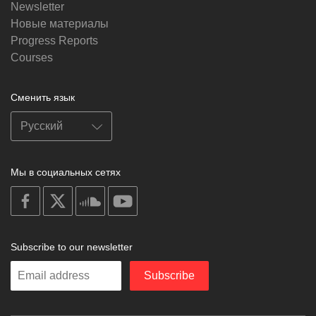
Newsletter
Новые материалы
Progress Reports
Courses
Сменить язык
Мы в социальных сетях
on
on
on
on
facebook
X
soundcloud
youtube
Subscribe to our newsletter
Enter
Subscribe
your
email