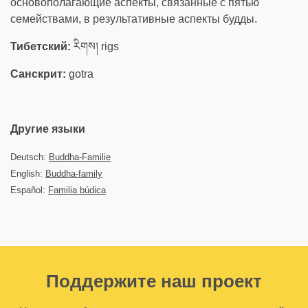
основополагающие аспекты, связанные с пятью
семействами, в результативные аспекты будды.
Тибетский:
རིགས། rigs
Санскрит:
gotra
Другие языки
Deutsch:
Buddha-Familie
English:
Buddha-family
Español:
Familia búdica
Поддержите наш проект