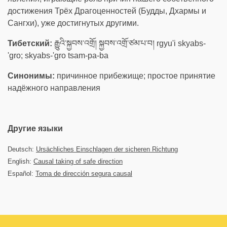
достижения Трёх Драгоценностей (Будды, Дхармы и
Сангхи), уже достигнутых другими.
Тибетский:
རྒྱུའི་སྐྱབས་འགྲོ། སྐྱབས་འགྲོ་ཙམ་པ་བ། rgyu'i skyabs-
'gro; skyabs-'gro tsam-pa-ba
Синонимы:
причинное прибежище; простое принятие
надёжного направления
Другие языки
Deutsch:
Ursächliches Einschlagen der sicheren Richtung
English:
Causal taking of safe direction
Español:
Toma de dirección segura causal