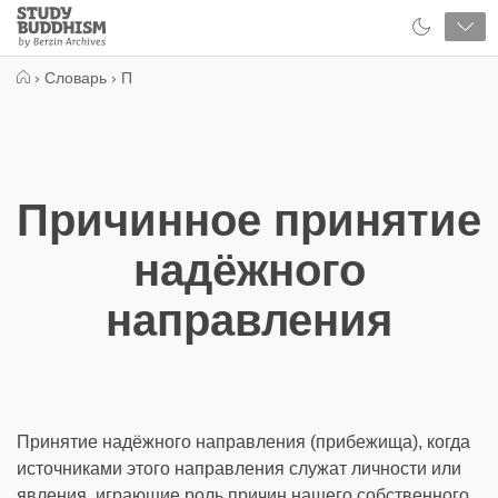
Close
Study
Buddhism
Home
›
Словарь
›
П
Причинное принятие
надёжного
направления
Принятие надёжного направления (прибежища), когда
источниками этого направления служат личности или
явления, играющие роль причин нашего собственного