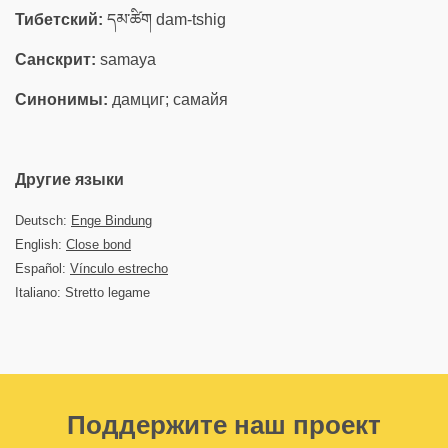
Тибетский:
དམ་ཚིག dam-tshig
Санскрит:
samaya
Синонимы:
дамциг; самайя
Другие языки
Deutsch:
Enge Bindung
English:
Close bond
Español:
Vínculo estrecho
Italiano: Stretto legame
Поддержите наш проект