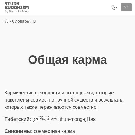
Close
Study
Buddhism
Home
›
Словарь
›
О
Общая карма
Кармические склонности и потенциалы, которые
накоплены совместно группой существ и результаты
которых также переживаются совместно.
Тибетский:
ཐུན་མོང་གི་ལས། thun-mong-gi las
Синонимы:
совместная карма