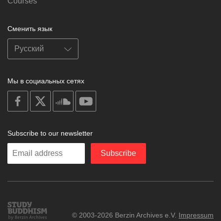
Courses
Сменить язык
Мы в социальных сетях
on
on
on
on
facebook
X
soundcloud
youtube
Subscribe to our newsletter
Enter
Subscribe
your
email
Study
© 2003-2026 Berzin Archives e.V.
Impressum
Buddhism