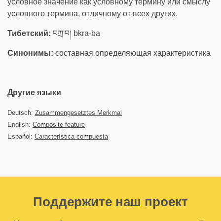
условное значение как условному термину или смыслу
условного термина, отличному от всех других.
Тибетский:
བཀྲ་བ། bkra-ba
Синонимы:
составная определяющая характеристика
Другие языки
Deutsch:
Zusammengesetztes Merkmal
English:
Composite feature
Español:
Característica compuesta
Поддержите наш проект