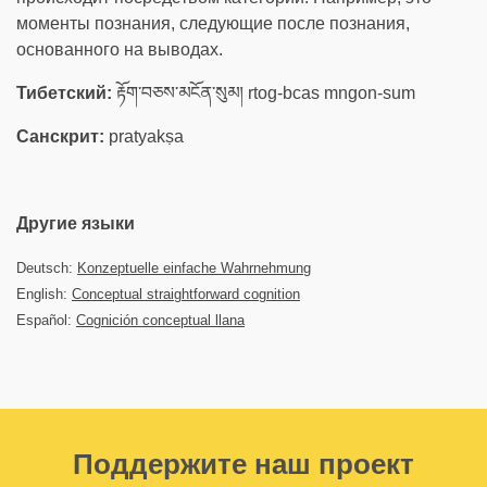
моменты познания, следующие после познания,
основанного на выводах.
Тибетский:
རྟོག་བཅས་མངོན་སུམ། rtog-bcas mngon-sum
Санскрит:
pratyakṣa
Другие языки
Deutsch:
Konzeptuelle einfache Wahrnehmung
English:
Conceptual straightforward cognition
Español:
Cognición conceptual llana
Поддержите наш проект