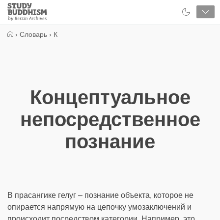
Close
Study
Buddhism
Home
›
Словарь
›
К
Концептуальное
непосредственное
познание
В прасангике гелуг – познание объекта, которое не
опирается напрямую на цепочку умозаключений и
происходит посредством категории. Например, это