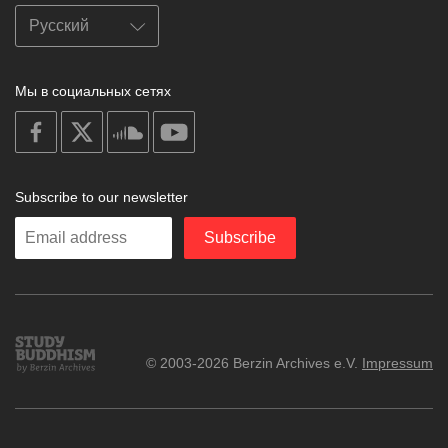
Мы в социальных сетях
on
on
on
on
facebook
X
soundcloud
youtube
Subscribe to our newsletter
Enter
Subscribe
your
email
Study
© 2003-2026 Berzin Archives e.V.
Impressum
Buddhism
Home