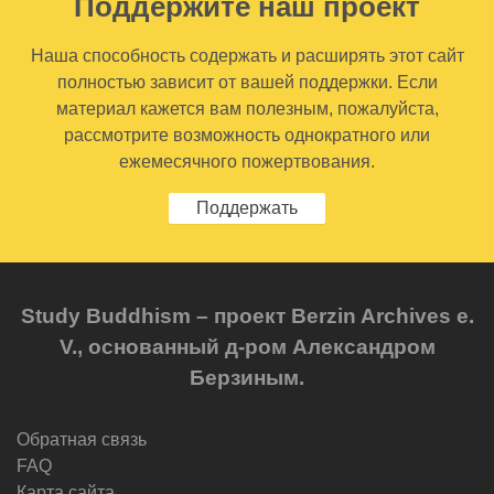
Поддержите наш проект
Наша способность содержать и расширять этот сайт
полностью зависит от вашей поддержки. Если
материал кажется вам полезным, пожалуйста,
рассмотрите возможность однократного или
ежемесячного пожертвования.
Поддержать
Study Buddhism – проект Berzin Archives e.
V., основанный д-ром Александром
Берзиным.
Обратная связь
FAQ
Карта сайта