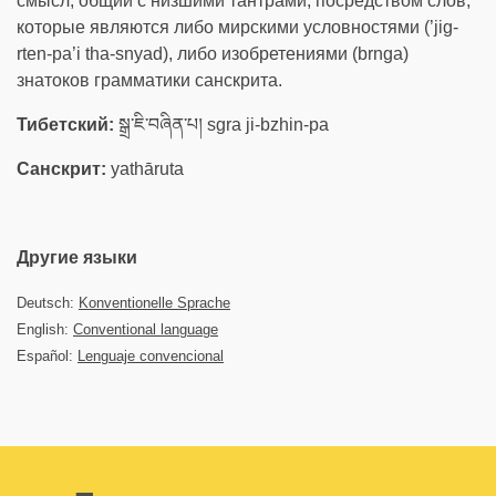
смысл, общий с низшими тантрами, посредством слов,
которые являются либо мирскими условностями (’jig-
rten-pa’i tha-snyad), либо изобретениями (brnga)
знатоков грамматики санскрита.
Тибетский:
སྒྲ་ཇི་བཞིན་པ། sgra ji-bzhin-pa
Санскрит:
yathāruta
Другие языки
Deutsch:
Konventionelle Sprache
English:
Conventional language
Español:
Lenguaje convencional