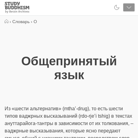
Close
Study
Buddhism
Home
›
Словарь
›
О
Общепринятый
язык
Из «шести альтернатив» (mtha’-drug), то есть шести
типов ваджрных высказываний (rdo-rje’i tshig) в текстах
ануттарайога-тантры в зависимости от их толкования, –
ваджрные высказывания, которые ясно передают