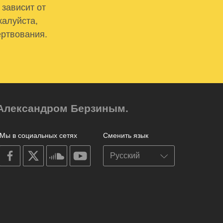
 зависит от
жалуйста,
ертвования.
м Александром Берзиным.
Мы в социальных сетях
Сменить язык
on
on
on
on
facebook
X
soundcloud
youtube