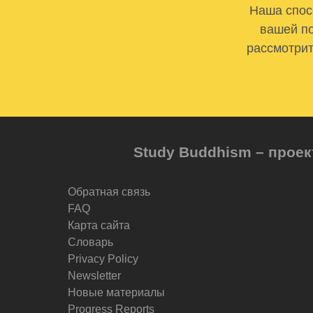
Наша спосо
вашей по
рассмотрит
Study Buddhism – проек
Обратная связь
FAQ
Карта сайта
Словарь
Privacy Policy
Newsletter
Новые материалы
Progress Reports