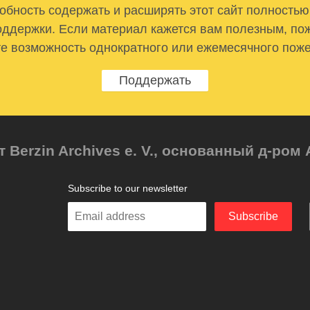
бность содержать и расширять этот сайт полностью
ддержки. Если материал кажется вам полезным, по
е возможность однократного или ежемесячного пож
Поддержать
т Berzin Archives e. V., основанный д-ро
Subscribe to our newsletter
Enter
Subscribe
your
email