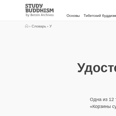
Close
Study
Buddhism
Основы
Тибетский буддиз
Home
›
Словарь
›
У
Удост
Одна из 12 
«Корзины с