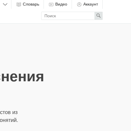
Словарь
Видео
Аккаунт
Enter
Search
search
term
снения
стов из
онятий.