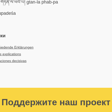
གཏན་ལ་ཕབ་པ། gtan-la phab-pa
padeśa
ыки
hiedende Erklärungen
e explications
aciones decisivas
Поддержите наш проект