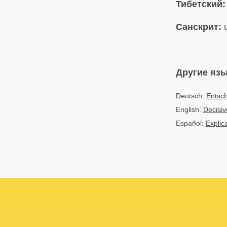
Тибетский:
Санскрит:
u
Другие яз
Deutsch:
Entsc
English:
Decisiv
Español:
Explic