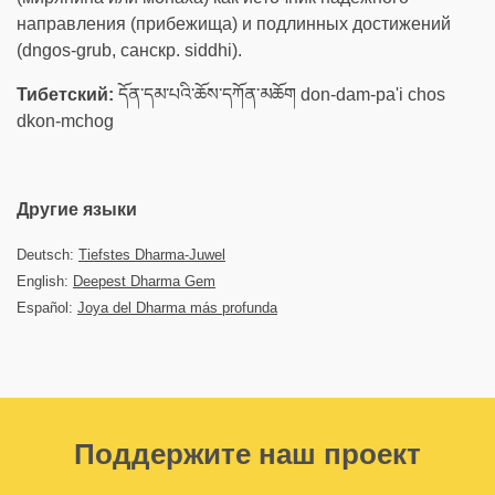
направления (прибежища) и подлинных достижений
(dngos-grub, санскр. siddhi).
Тибетский:
དོན་དམ་པའི་ཆོས་དཀོན་མཆོག don-dam-pa'i chos
dkon-mchog
Другие языки
Deutsch:
Tiefstes Dharma-Juwel
English:
Deepest Dharma Gem
Español:
Joya del Dharma más profunda
Поддержите наш проект