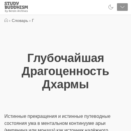
Close
Study
Buddhism
Home
›
Словарь
›
Г
Глубочайшая
Драгоценность
Дхармы
Истинные прекращения и истинные путеводные
состояния ума в ментальном континууме арьи
(мирянина или монаха) как источник надёжного