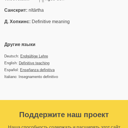
Санскрит:
nītārtha
Д. Хопкинс:
Definitive meaning
Другие языки
Deutsch:
Endgültige Lehre
English:
Definitive teaching
Español:
Enseñanza definitiva
Italiano: Insegnamento definitivo
Поддержите наш проект
Наша способность содержать и расширять этот сайт