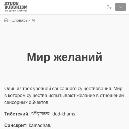
Close
Study
Buddhism
Home
›
Словарь
›
М
Мир желаний
Один из трёх уровней сансарного существования. Мир,
в котором существа испытывают желание в отношении
сенсорных объектов.
Тибетский:
འདོད་ཁམས། 'dod-khams
Санскрит:
kāmadhātu