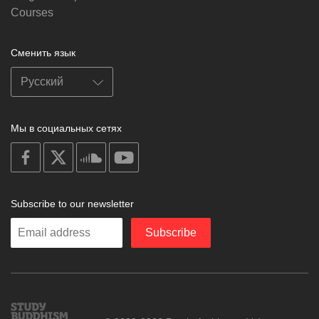
Courses
Сменить язык
Мы в социальных сетях
on
on
on
on
facebook
X
soundcloud
youtube
Subscribe to our newsletter
Enter
Subscribe
your
email
Study