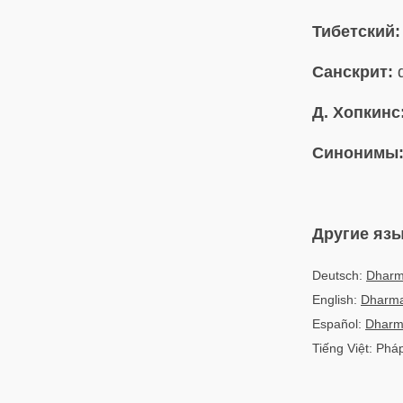
Тибетский:
Санскрит:
d
Д. Хопкинс
Синонимы
Другие яз
Deutsch:
Dharm
English:
Dharm
Español:
Dharm
Tiếng Việt: Phá