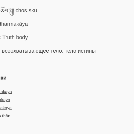
ཆོས་སྐུ། chos-sku
harmakāya
:
Truth body
:
всеохватывающее тело; тело истины
ыки
akaya
akaya
akaya
p thân