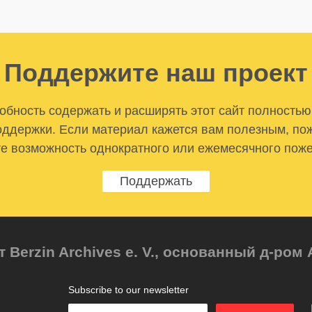
Поддержите наш проект
бность содержать и расширять этот сайт полностью
ддержки. Если материал кажется вам полезным, по
е возможность однократного или ежемесячного пож
Поддержать
т Berzin Archives e. V., основанный д-ро
Subscribe to our newsletter
Enter