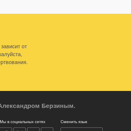
 зависит от
жалуйста,
ертвования.
м Александром Берзиным.
Мы в социальных сетях
Сменить язык
on
on
on
on