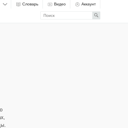
Словарь
Видео
Аккаунт
Enter
Search
search
term
о
х,
ды.