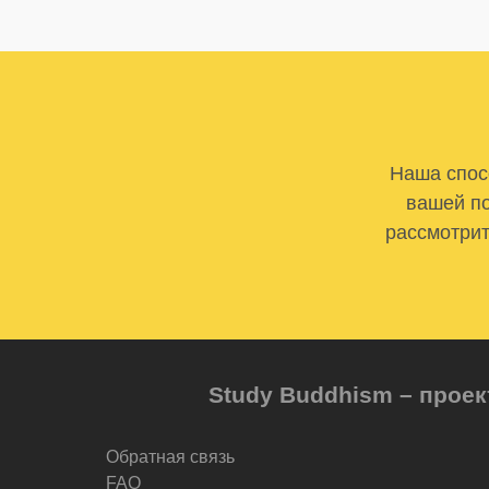
Наша спосо
вашей по
рассмотрит
Study Buddhism – проек
Обратная связь
FAQ