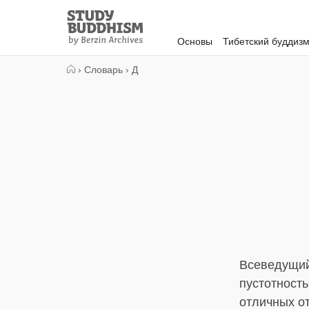
Close
Study
Buddhism
Основы
Тибетский буддиз
Home
›
Словарь
›
Д
Всеведущий
пустотность
отличных от