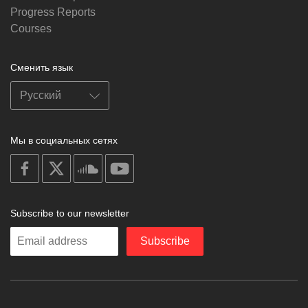
Progress Reports
Courses
Сменить язык
Мы в социальных сетях
on
on
on
on
facebook
X
soundcloud
youtube
Subscribe to our newsletter
Enter
Subscribe
your
email