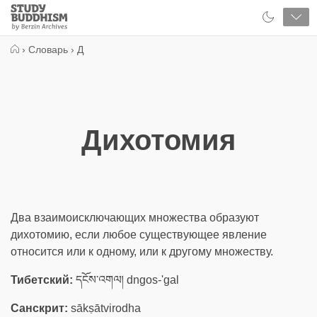
Close
Study
Buddhism
Home
›
Словарь
›
Д
Дихотомия
Два взаимоисключающих множества образуют
дихотомию, если любое существующее явление
относится или к одному, или к другому множеству.
Тибетский:
དངོས་འགལ། dngos-'gal
Санскрит:
sākṣātvirodha