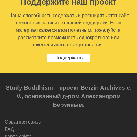
Поддержите наш проект
Наша способность содержать и расширять этот сайт
полностью зависит от вашей поддержки. Если
материал кажется вам полезным, пожалуйста,
рассмотрите возможность однократного или
ежемесячного пожертвования.
Поддержать
Study Buddhism – проект Berzin Archives e.
V., основанный д-ром Александром
Берзиным.
Обратная связь
FAQ
Карта сайта