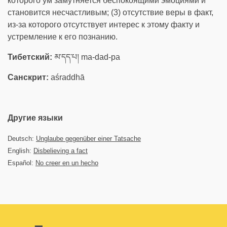
которого ум замутняется беспокоящими эмоциями и
становится несчастливым; (3) отсутствие веры в факт,
из-за которого отсутствует интерес к этому факту и
устремление к его познанию.
Тибетский:
མ་དད་པ། ma-dad-pa
Санскрит:
aśraddhā
Другие языки
Deutsch:
Unglaube gegenüber einer Tatsache
English:
Disbelieving a fact
Español:
No creer en un hecho