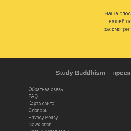
Наша спосо
вашей по
рассмотрит
Study Buddhism – проек
Обратная связь
FAQ
Карта сайта
Словарь
Privacy Policy
Newsletter