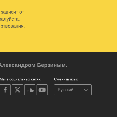
 зависит от
жалуйста,
ертвования.
м Александром Берзиным.
Мы в социальных сетях
Сменить язык
on
on
on
on
facebook
X
soundcloud
youtube