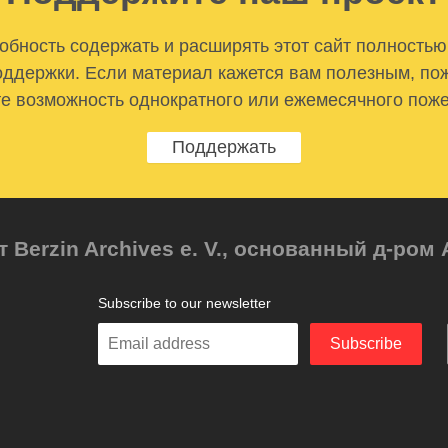
бность содержать и расширять этот сайт полностью
ддержки. Если материал кажется вам полезным, по
е возможность однократного или ежемесячного пож
Поддержать
т Berzin Archives e. V., основанный д-ро
Subscribe to our newsletter
Enter
Subscribe
your
email