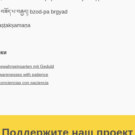
བཟོད་པ་བརྒྱད། bzod-pa brgyad
ṣṭakṣamaṇa
ыки
ewahrseinsarten mit Geduld
warenesses with patience
onciencias con paciencia
Поддержите наш проект