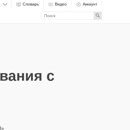
Словарь
Видео
Аккаунт
Enter
Search
search
term
вания с
й»