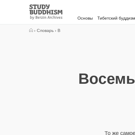
Close
Study
Buddhism
Основы
Тибетский буддиз
Home
›
Словарь
›
В
Восемь
То же само