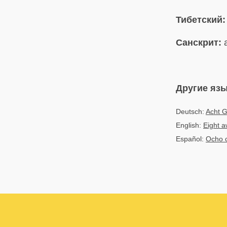
Тибетский:
Санскрит:
a
Другие яз
Deutsch:
Acht G
English:
Eight a
Español:
Ocho c