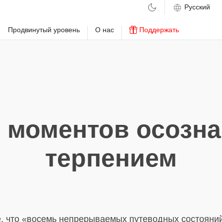
м
Продвинутый уровень
О нас
Поддержать
 моментов осозна
терпением
е, что «восемь непрерываемых путеводных состояни