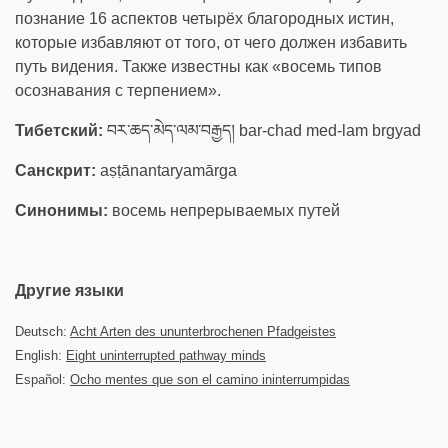
познание 16 аспектов четырёх благородных истин,
которые избавляют от того, от чего должен избавить
путь видения. Также известны как «восемь типов
осознавания с терпением».
Тибетский:
བར་ཆད་མེད་ལམ་བརྒྱད། bar-chad med-lam brgyad
Санскрит:
aṣṭānantaryamārga
Синонимы:
восемь непрерываемых путей
Другие языки
Deutsch:
Acht Arten des ununterbrochenen Pfadgeistes
English:
Eight uninterrupted pathway minds
Español:
Ocho mentes que son el camino ininterrumpidas