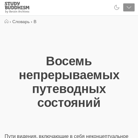
Close
Study
Buddhism
Home
›
Словарь
›
В
Восемь
непрерываемых
путеводных
состояний
Пути видения, включающие в себя неконцептуальное