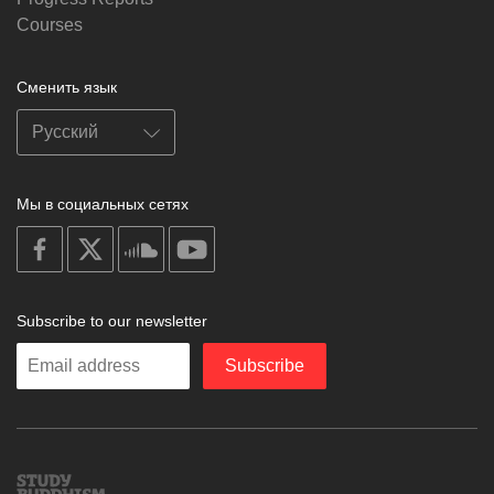
Courses
Сменить язык
Мы в социальных сетях
on
on
on
on
facebook
X
soundcloud
youtube
Subscribe to our newsletter
Enter
Subscribe
your
email
Study