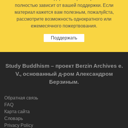
полностью зависит от вашей поддержки. Если
материал кажется вам полезным, пожалуйста,
рассмотрите возможность однократного или
ежемесячного пожертвования.
Поддержать
Study Buddhism – проект Berzin Archives e.
V., основанный д-ром Александром
Берзиным.
Обратная связь
FAQ
Карта сайта
Словарь
Privacy Policy