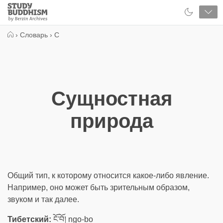
Close
Study
Buddhism
Home
›
Словарь
›
С
Сущностная
природа
Общий тип, к которому относится какое-либо явление.
Например, оно может быть зрительным образом,
звуком и так далее.
Тибетский:
ངོ་བོ། ngo-bo