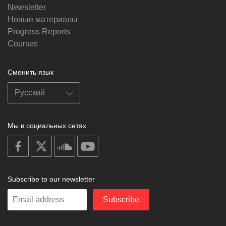
Newsletter
Новые материалы
Progress Reports
Courses
Сменить язык
Мы в социальных сетях
on
on
on
on
facebook
X
soundcloud
youtube
Subscribe to our newsletter
Enter
Subscribe
your
email