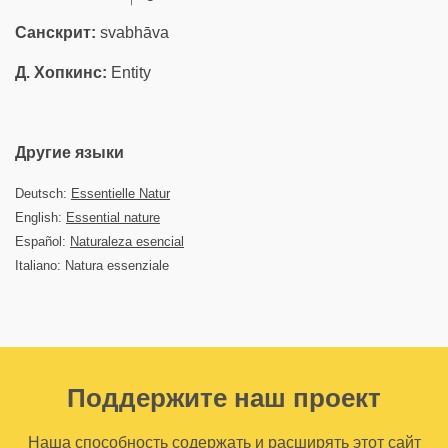
Санскрит:
svabhāva
Д. Хопкинс:
Entity
Другие языки
Deutsch:
Essentielle Natur
English:
Essential nature
Español:
Naturaleza esencial
Italiano: Natura essenziale
Поддержите наш проект
Наша способность содержать и расширять этот сайт