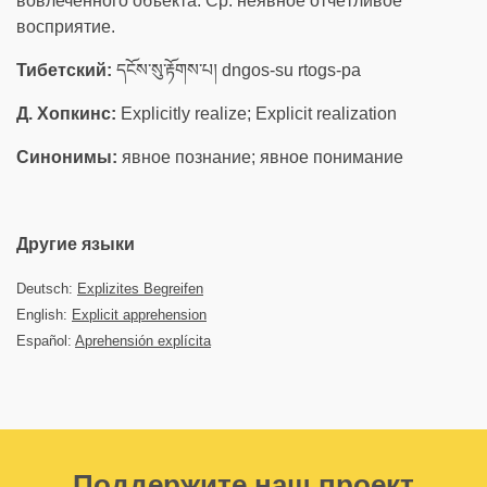
вовлечённого объекта. Ср. неявное отчётливое
восприятие.
Тибетский:
དངོས་སུ་རྟོགས་པ། dngos-su rtogs-pa
Д. Хопкинс:
Explicitly realize; Explicit realization
Синонимы:
явное познание; явное понимание
Другие языки
Deutsch:
Explizites Begreifen
English:
Explicit apprehension
Español:
Aprehensión explícita
Поддержите наш проект