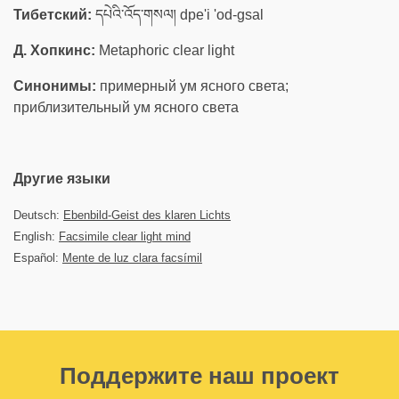
Тибетский:
དཔེའི་འོད་གསལ། dpe'i 'od-gsal
Д. Хопкинс:
Metaphoric clear light
Синонимы:
примерный ум ясного света;
приблизительный ум ясного света
Другие языки
Deutsch:
Ebenbild-Geist des klaren Lichts
English:
Facsimile clear light mind
Español:
Mente de luz clara facsímil
Поддержите наш проект