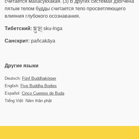
считается махасукхакая. (3) В других системах дзогчена
пятым телом будды считается тело просветляющего
влияния глубокого осознавания.
Тибетский:
སྐུ་ལྔ། sku-lnga
Санскрит:
pañcakāya
Другие языки
Deutsch:
Fünf Buddhakörper
English:
Five Buddha Bodies
Español:
Cinco Cuerpos de Buda
Tiếng Việt: Năm thân phật