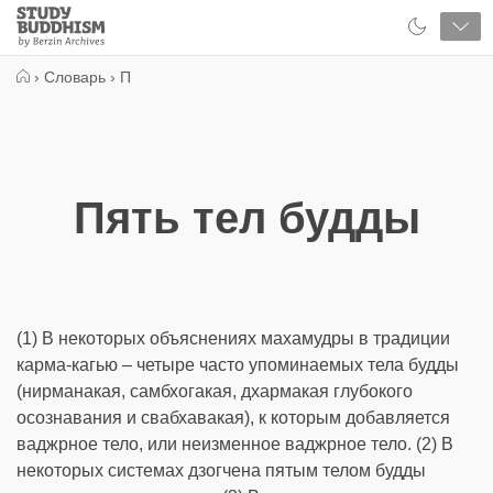
Close
Study
Buddhism
Home
›
Словарь
›
П
Пять тел будды
(1) В некоторых объяснениях махамудры в традиции
карма-кагью – четыре часто упоминаемых тела будды
(нирманакая, самбхогакая, дхармакая глубокого
осознавания и свабхавакая), к которым добавляется
ваджрное тело, или неизменное ваджрное тело. (2) В
некоторых системах дзогчена пятым телом будды