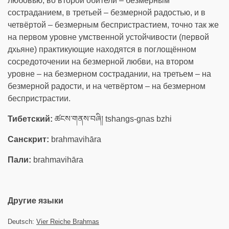
любовью, во второй обители – безмерным
состраданием, в третьей – безмерной радостью, и в
четвёртой – безмерным беспристрастием, точно так же
на первом уровне умственной устойчивости (первой
дхьяне) практикующие находятся в поглощённом
сосредоточении на безмерной любви, на втором
уровне – на безмерном сострадании, на третьем – на
безмерной радости, и на четвёртом – на безмерном
беспристрастии.
Тибетский:
ཚངས་གནས་བཞི། tshangs-gnas bzhi
Санскрит:
brahmavihāra
Пали:
brahmavihāra
Другие языки
Deutsch:
Vier Reiche Brahmas