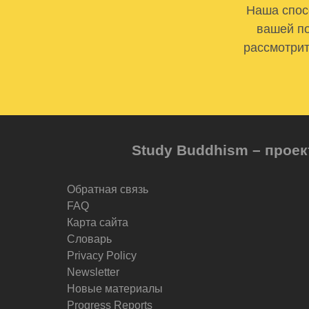
Наша спосо
вашей по
рассмотрит
Study Buddhism – проек
Обратная связь
FAQ
Карта сайта
Словарь
Privacy Policy
Newsletter
Новые материалы
Progress Reports