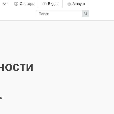
Словарь
Видео
Аккаунт
Enter
Search
search
term
ности
кт