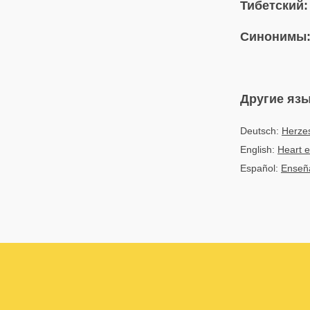
Тибетский:
Синонимы
Другие яз
Deutsch:
Herze
English:
Heart 
Español:
Enseña