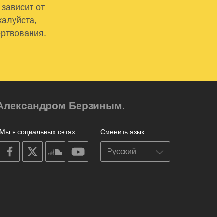
 зависит от
жалуйста,
ертвования.
м Александром Берзиным.
Мы в социальных сетях
Сменить язык
on
on
on
on
facebook
X
soundcloud
youtube