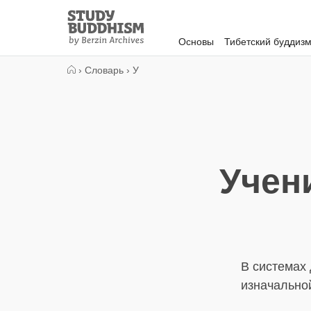
Close
Study
Buddhism
Основы
Тибетский буддиз
Home
›
Словарь
›
У
Учен
В системах 
изначальной