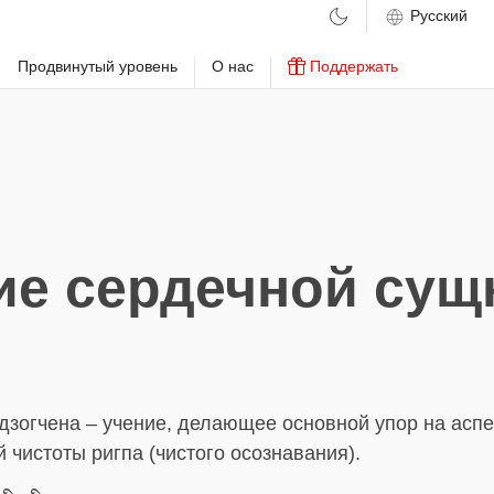
м
Продвинутый уровень
О нас
Поддержать
ие сердечной сущ
дзогчена – учение, делающее основной упор на аспе
 чистоты ригпа (чистого осознавания).