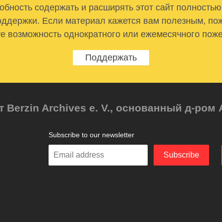
бность содержать и расширять этот сайт полностью
ддержки. Если материал кажется вам полезным, по
е возможность однократного или ежемесячного пож
Поддержать
т Berzin Archives e. V., основанный д-ро
Subscribe to our newsletter
Enter
Subscribe
your
email