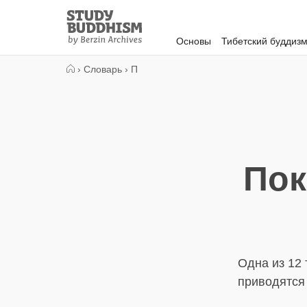
Close
Study
Buddhism
Основы
Тибетский буддиз
Home
›
Словарь
›
П
Пок
Одна из 12 
приводятся