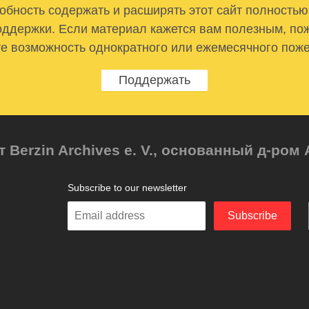
бность содержать и расширять этот сайт полностью
ддержки. Если материал кажется вам полезным, по
е возможность однократного или ежемесячного пож
Поддержать
т Berzin Archives e. V., основанный д-ро
Subscribe to our newsletter
Enter
Subscribe
your
email