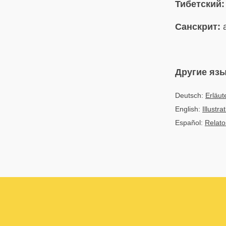
Тибетский:
Санскрит:
a
Другие яз
Deutsch:
Erläut
English:
Illustr
Español:
Relatos