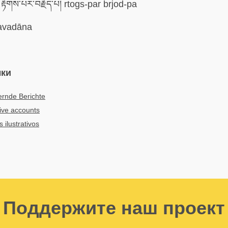
རྟོགས་པར་བརྗོད་པ། rtogs-par brjod-pa
vadāna
ыки
ernde Berichte
ative accounts
 ilustrativos
Поддержите наш проект