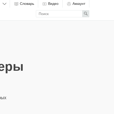
Словарь
Видео
Аккаунт
Enter
Search
search
term
меры
рых