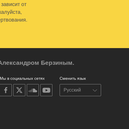
 зависит от
жалуйста,
ертвования.
м Александром Берзиным.
Мы в социальных сетях
Сменить язык
on
on
on
on
facebook
X
soundcloud
youtube