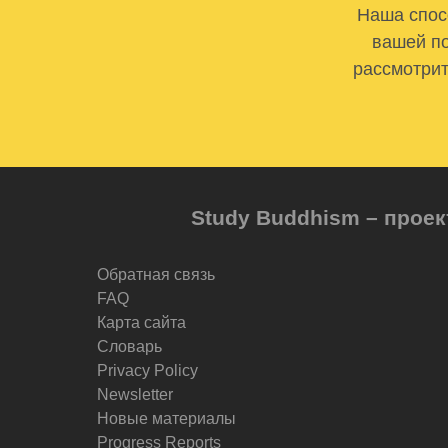
Наша спосо
вашей по
рассмотрит
Study Buddhism – проек
Обратная связь
FAQ
Карта сайта
Словарь
Privacy Policy
Newsletter
Новые материалы
Progress Reports