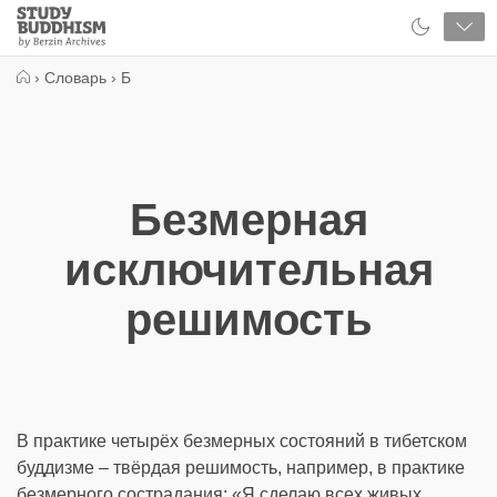
Close
Study
Buddhism
Home
›
Словарь
›
Б
Безмерная
исключительная
решимость
В практике четырёх безмерных состояний в тибетском
буддизме – твёрдая решимость, например, в практике
безмерного сострадания: «Я сделаю всех живых