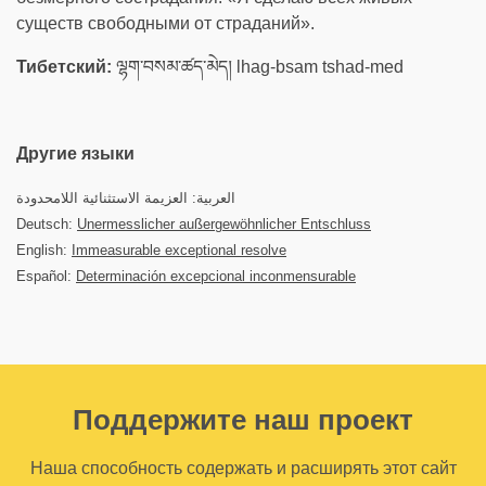
существ свободными от страданий».
Тибетский:
ལྷག་བསམ་ཚད་མེད། lhag-bsam tshad-med
Другие языки
العربية: العزيمة الاستثنائية اللامحدودة
Deutsch:
Unermesslicher außergewöhnlicher Entschluss
English:
Immeasurable exceptional resolve
Español:
Determinación excepcional inconmensurable
Поддержите наш проект
Наша способность содержать и расширять этот сайт