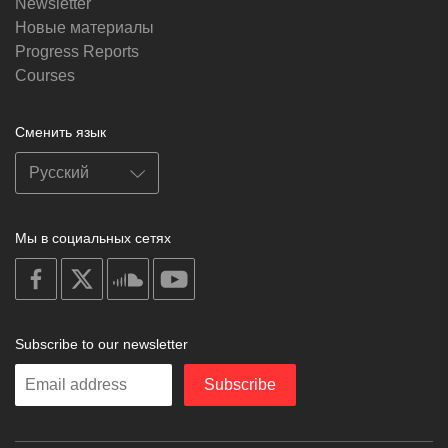
Newsletter
Новые материалы
Progress Reports
Courses
Сменить язык
Мы в социальных сетях
on
on
on
on
facebook
X
soundcloud
youtube
Subscribe to our newsletter
Enter
Subscribe
your
email