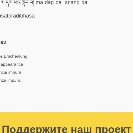
མ་དག་པའི་སྣང་བ། ma-dag-pa'i snang-ba
satpradibhāsa
ыки
ne Erscheinung
 appearance
ncia impura
enza impura
Поддержите наш проект