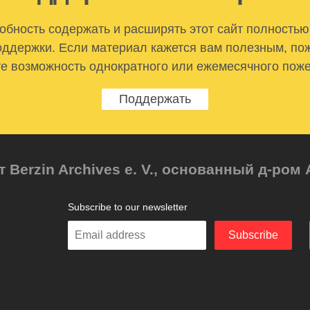
бность содержать и расширять этот сайт полностью
ддержки. Если материал кажется вам полезным, по
е возможность однократного или ежемесячного пож
Поддержать
т Berzin Archives e. V., основанный д-ро
Subscribe to our newsletter
Enter
Subscribe
your
email