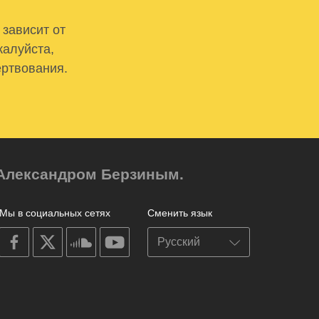
 зависит от
жалуйста,
ертвования.
м Александром Берзиным.
Мы в социальных сетях
Сменить язык
on
on
on
on
facebook
X
soundcloud
youtube