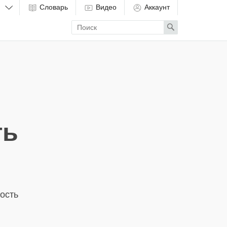
Словарь
Видео
Аккаунт
Enter
Search
search
term
ть
ость