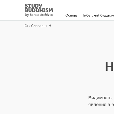
Close
Study
Buddhism
Основы
Тибетский буддиз
Home
›
Словарь
›
Н
Н
Видимость, 
явления в 