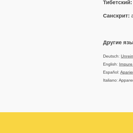
Тибетский:
Санскрит:
a
Другие яз
Deutsch:
Unrei
English:
Impure
Español:
Aparie
Italiano: Appar