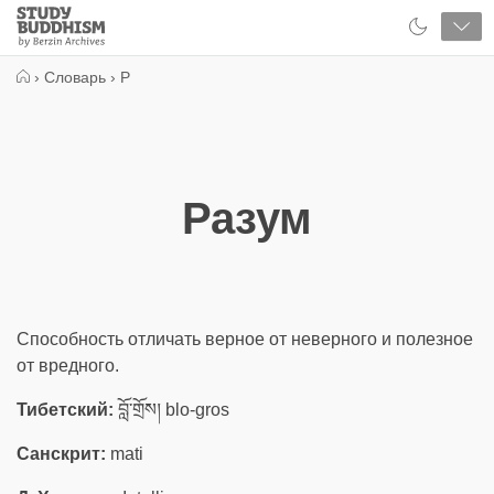
Close
Study
Buddhism
Home
›
Словарь
›
Р
Разум
Способность отличать верное от неверного и полезное
от вредного.
Тибетский:
བློ་གྲོས། blo-gros
Санскрит:
mati