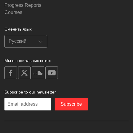
Progress Reports
Courses
Сменить язык
Мы в социальных сетях
on
on
on
on
facebook
X
soundcloud
youtube
Subscribe to our newsletter
Enter
Subscribe
your
email