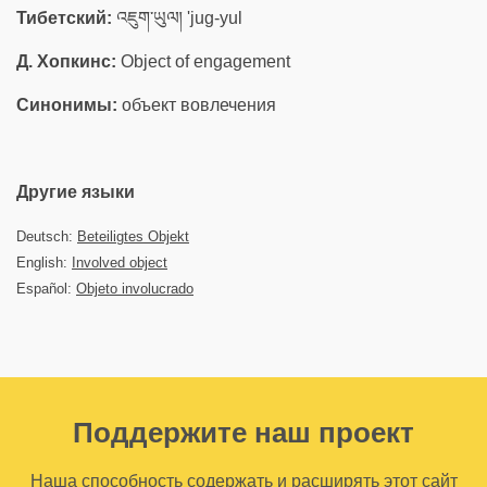
Тибетский:
འཇུག་ཡུལ། 'jug-yul
Д. Хопкинс:
Ob­ject of engage­ment
Синонимы:
объект вовлечения
Другие языки
Deutsch:
Beteiligtes Objekt
English:
Involved object
Español:
Objeto involucrado
Поддержите наш проект
Наша способность содержать и расширять этот сайт