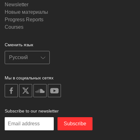
Newsletter
Новые материалы
Progress Reports
Courses
Сменить язык
Мы в социальных сетях
on
on
on
on
facebook
X
soundcloud
youtube
Subscribe to our newsletter
Enter
Subscribe
your
email