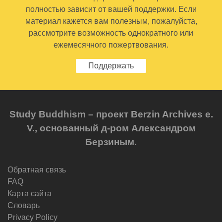
полностью зависит от вашей поддержки. Если
материал кажется вам полезным, пожалуйста,
рассмотрите возможность однократного или
ежемесячного пожертвования.
Поддержать
Study Buddhism – проект Berzin Archives e.
V., основанный д-ром Александром
Берзиным.
Обратная связь
FAQ
Карта сайта
Словарь
Privacy Policy