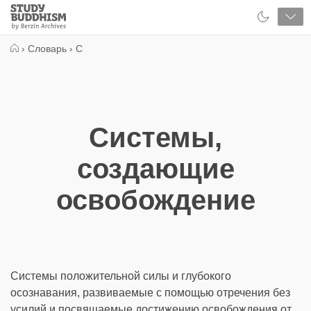
Close
Study
Buddhism
Home
›
Словарь
›
С
Системы,
создающие
освобождение
Системы положительной силы и глубокого
осознавания, развиваемые с помощью отречения без
усилий и посвящаемые достижению освобождения от