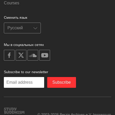
Courses
Сменить язык
Мы в социальных сетях
on
on
on
on
facebook
X
soundcloud
youtube
Subscribe to our newsletter
Enter
Subscribe
your
email
Study
© 2003-2026 Berzin Archives e.V.
Impressum
Buddhism