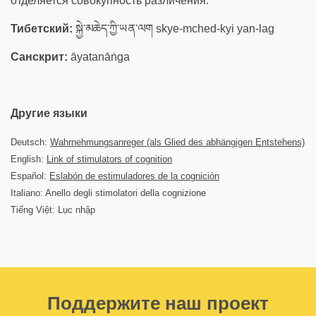
отделяется совокупность различения.
Тибетский:
སྐྱེ་མཆེད་ཀྱི་ཡན་ལག skye-mched-kyi yan-lag
Санскрит:
āyatanāṅga
Другие языки
Deutsch:
Wahrnehmungsanreger (als Glied des abhängigen Entstehens)
English:
Link of stimulators of cognition
Español:
Eslabón de estimuladores de la cognición
Italiano: Anello degli stimolatori della cognizione
Tiếng Việt: Lục nhập
Поддержите наш проект