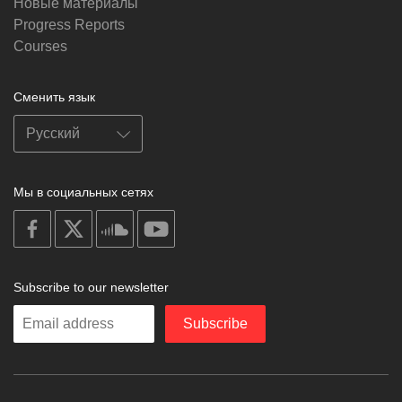
Новые материалы
Progress Reports
Courses
Сменить язык
Мы в социальных сетях
on
on
on
on
facebook
X
soundcloud
youtube
Subscribe to our newsletter
Enter
Subscribe
your
email