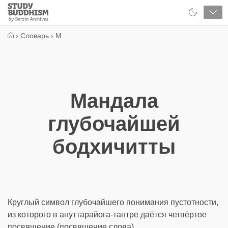
Close
Study
Buddhism
Home
›
Словарь
›
М
Мандала
глубочайшей
бодхичитты
Круглый символ глубочайшего понимания пустотности,
из которого в ануттарайога-тантре даётся четвёртое
посвящение (посвящение слова).